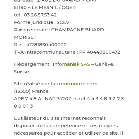
51190 – LE MESNIL / OGER
tel : 03.26.57.53.42
Forme juridique : SCEV
Raison sociale : CHAMPAGNE BLIARD
MORISET
Rcs : 41281830400000
TVA Intracommunautaire : FR 40440800472
Hébergement :
Infomaniak SAS
– Genève,
Suisse.
Site réalisé par
laurentmoure.com
(13350) France
APE 7 4 8 A . NAF 7420Z . siret 4 4 3 4 8 9 2 7 3
0 0 0 1 3
L’utilisateur du site Internet reconnaît
disposer de la compétence et des moyens
nécessaires pour accéder et utiliser ce site. Il